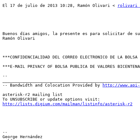
El 17 de julio de 2013 10:28, Ramón Olivari < 
rolivari 
Buenos días amigos, la presente es para solicitar de su
Ramón Olivari 

***CONFIDENCIALIDAD DEL CORREO ELECTRONICO DE LA BOLSA 
***E-MAIL PRIVACY OF BOLSA PUBLICA DE VALORES BICENTENA
-- 

_______________________________________________________
-- Bandwidth and Colocation Provided by 
http://www.api
asterisk-r2 mailing list 

http://lists.digium.com/mailman/listinfo/asterisk-r2
-- 

George Hernández 
