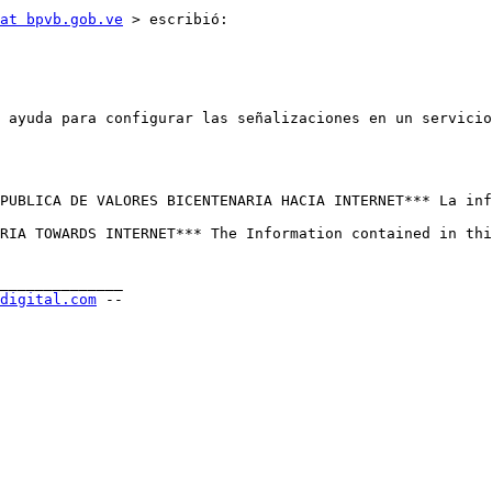
at bpvb.gob.ve
 > escribió: 

 ayuda para configurar las señalizaciones en un servicio
PUBLICA DE VALORES BICENTENARIA HACIA INTERNET*** La inf
RIA TOWARDS INTERNET*** The Information contained in thi
______________ 

-digital.com
 -- 
