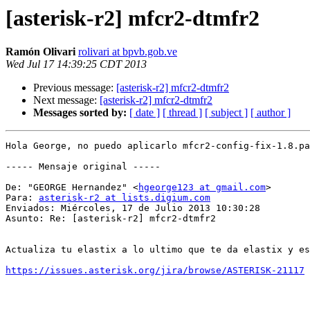
[asterisk-r2] mfcr2-dtmfr2
Ramón Olivari
rolivari at bpvb.gob.ve
Wed Jul 17 14:39:25 CDT 2013
Previous message:
[asterisk-r2] mfcr2-dtmfr2
Next message:
[asterisk-r2] mfcr2-dtmfr2
Messages sorted by:
[ date ]
[ thread ]
[ subject ]
[ author ]
Hola George, no puedo aplicarlo mfcr2-config-fix-1.8.pa
----- Mensaje original -----

De: "GEORGE Hernandez" <
hgeorge123 at gmail.com
> 

Para: 
asterisk-r2 at lists.digium.com
Enviados: Miércoles, 17 de Julio 2013 10:30:28 

Asunto: Re: [asterisk-r2] mfcr2-dtmfr2 

Actualiza tu elastix a lo ultimo que te da elastix y es
https://issues.asterisk.org/jira/browse/ASTERISK-21117