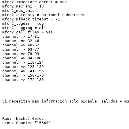
mfcr2_immediate_accept = yes

mfcr2_max_ani = 10

mfcr2_max_dnis = 4

mfcr2_category = national_subscriber

mfcr2_mfback_timeout = -1

mfcr2_logdir = log

mfcr2_logging = all

mfcr2_call_files = yes

channel => 17-31

channel => 32-46

channel => 48-62

channel => 63-77

channel => 79-93

channel => 94-108

channel => 110-124

channel => 125-139

channel => 141-155

channel => 156-170

channel => 172-186

Si necesitan mas información solo pídanla, saludos y mu
Raul (Nacho) Gomez

Linux Counter #156439
