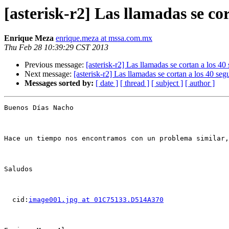
[asterisk-r2] Las llamadas se co
Enrique Meza
enrique.meza at mssa.com.mx
Thu Feb 28 10:39:29 CST 2013
Previous message:
[asterisk-r2] Las llamadas se cortan a los 4
Next message:
[asterisk-r2] Las llamadas se cortan a los 40 se
Messages sorted by:
[ date ]
[ thread ]
[ subject ]
[ author ]
Buenos Días Nacho

Hace un tiempo nos encontramos con un problema similar,
Saludos

  cid:
image001.jpg at 01C75133.D514A370