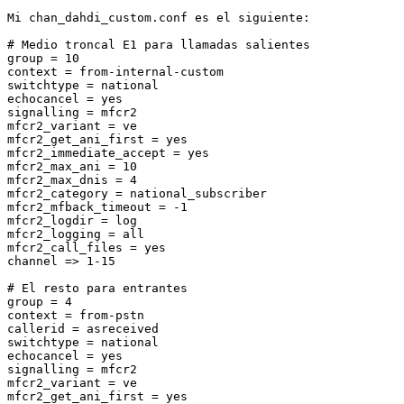
Mi chan_dahdi_custom.conf es el siguiente:

# Medio troncal E1 para llamadas salientes

group = 10

context = from-internal-custom

switchtype = national

echocancel = yes

signalling = mfcr2

mfcr2_variant = ve

mfcr2_get_ani_first = yes

mfcr2_immediate_accept = yes

mfcr2_max_ani = 10

mfcr2_max_dnis = 4

mfcr2_category = national_subscriber

mfcr2_mfback_timeout = -1

mfcr2_logdir = log

mfcr2_logging = all

mfcr2_call_files = yes

channel => 1-15

# El resto para entrantes

group = 4

context = from-pstn

callerid = asreceived

switchtype = national

echocancel = yes

signalling = mfcr2

mfcr2_variant = ve

mfcr2_get_ani_first = yes
