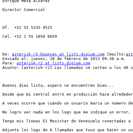
Enrique Meza Alvarez

Director Comercial

Of.  +52 55 5235 4525

Cel. +52 1 55 1850 6659

De: 
asterisk-r2-bounces at lists.digium.com
 [mailto:
ast
Enviado el: jueves, 28 de febrero de 2013 09:38 a.m.

Para: 
asterisk-r2 at lists.digium.com
Asunto: [asterisk-r2] Las llamadas se cortan a los 40 s
Buenos días lista, espero se encuentren bien...

Desde que mi central entró en producción hace alrededor
A veces ocurre que cuando un usuario marca un número de
No logro ver nada en los logs que me indique un error, 
Tengo mis líneas E1 Movistar de Venezuela conectadas a 
Adjunto los logs de 6 llamadas que tuvo que hacer un us