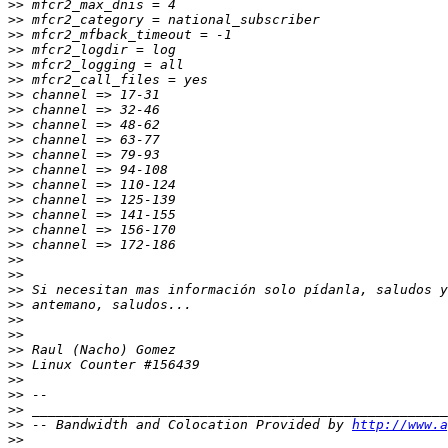
>>
>>
>>
>>
>>
>>
>>
>>
>>
>>
>>
>>
>>
>>
>>
>>
>>
>>
>>
>>
>>
>>
>>
>>
>>
>>
>>
>>
>>
 -- Bandwidth and Colocation Provided by 
http://www.a
>>