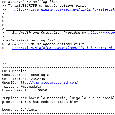
>>
>>
>>
http://lists.digium.com/mailman/listinfo/asterisk
>
>
>
>
>
>
 -- Bandwidth and Colocation Provided by 
http://www.ap
>
>
>
>
http://lists.digium.com/mailman/listinfo/asterisk-
-- 

-------------------------------------------------------
Luis Morales

Consultor de Tecnologia

Cel: +58(0412)2352745

OpenID: 
http://lmorales.myopenid.com/
Twitter: @magnadata

Linux User ID : 470650

-------------------------------------------------------
"Empieza por hacer lo necesario, luego lo que es posibl
pronto estarás haciendo lo imposible"

Leonardo Da'Vinci

-------------------------------------------------------