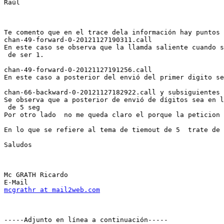
Raúl

Te comento que en el trace dela información hay puntos 
chan-49-forward-0-20121127190311.call 

En este caso se observa que la llamda saliente cuando s
 de ser 1.

chan-49-forward-0-20121127191256.call

En este caso a posterior del envió del primer digito se
chan-66-backward-0-20121127182922.call y subsiguientes

Se observa que a posterior de envió de dígitos sea en l
 de 5 seg  

Por otro lado  no me queda claro el porque la peticion 
En lo que se refiere al tema de tiemout de 5  trate de 
Saludos

Mc GRATH Ricardo

mcgrathr at mail2web.com
-----Adjunto en línea a continuación-----
