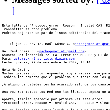
]
Esta falla de "Protocol error. Reason = Invalid CAS, R2
Transmitted es otro problema.

Podrias adjuntar un par de lineas adicionales del trace
--- El jue 29-nov-12, Raúl Gómez C. <
nachogomez at gmai
De: Raúl Gómez C. <
nachogomez at gmail.com
>

Asunto: Re: [asterisk-r2] FW: Error con MFC-R2 y E1 de 
Para: 
asterisk-r2 at lists.digium.com
Fecha: jueves, 29 de noviembre de 2012, 13:14

Hola Mc Grath,

Muchas gracias por tu respuesta, voy a revisar ese pará
También les comento que el problema que tenía con los g
¿A alguno de ustedes les ha ocurrido esto de los canale
Una vez reiniciado los Redfone las llamadas empezaron a
Aparte, también apareció por primera vez este error:

"Protocol error. Reason = Invalid CAS, R2 State = Clear