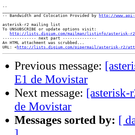
--

_______________________________________________________
-- Bandwidth and Colocation Provided by 
http://www.api
asterisk-r2 mailing list

To UNSUBSCRIBE or update options visit:

http://lists.digium.com/mailman/listinfo/asterisk-r2
-------------- next part --------------

An HTML attachment was scrubbed...

URL: <
http://lists.digium.com/pipermail/asterisk-r2/att
Previous message:
[aste
E1 de Movistar
Next message:
[asterisk
de Movistar
Messages sorted by:
[ d
]