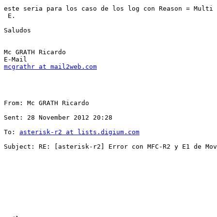
este seria para los caso de los log con Reason = Multi 
 E.

Saludos

Mc GRATH Ricardo

mcgrathr at mail2web.com
From: Mc GRATH Ricardo

Sent: 28 November 2012 20:28

To: 
asterisk-r2 at lists.digium.com
Subject: RE: [asterisk-r2] Error con MFC-R2 y E1 de Mov