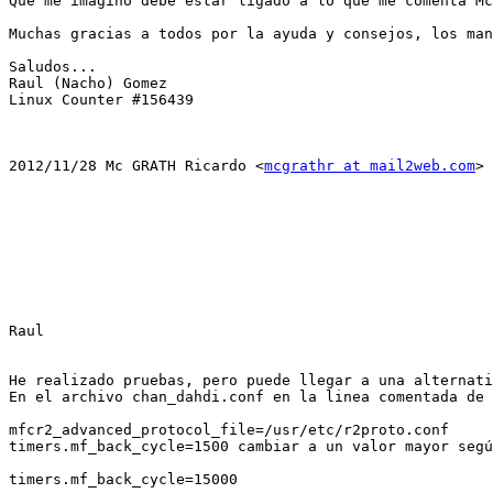
Que me imagino debe estar ligado a lo que me comenta Mc
Muchas gracias a todos por la ayuda y consejos, los man
Saludos...            

Raul (Nacho) Gomez

Linux Counter #156439

2012/11/28 Mc GRATH Ricardo <
mcgrathr at mail2web.com
>

Raul

He realizado pruebas, pero puede llegar a una alternati
En el archivo chan_dahdi.conf en la linea comentada de 
mfcr2_advanced_protocol_file=/usr/etc/r2proto.conf

timers.mf_back_cycle=1500 cambiar a un valor mayor segú
timers.mf_back_cycle=15000
