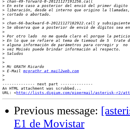
>
>
>
>
>
>
>
>
>
>
>
>
>
>
>
>
>
 E-Mail 
mcgrathr at mail2web.com
>
>
-------------- next part --------------

An HTML attachment was scrubbed...

URL: <
http://lists.digium.com/pipermail/asterisk-r2/at
Previous message:
[aste
E1 de Movistar