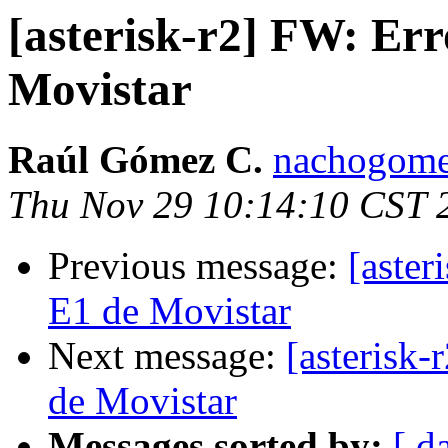
[asterisk-r2] FW: Er
Movistar
Raúl Gómez C.
nachogome
Thu Nov 29 10:14:10 CST 
Previous message:
[aste
E1 de Movistar
Next message:
[asterisk
de Movistar
Messages sorted by:
[ d