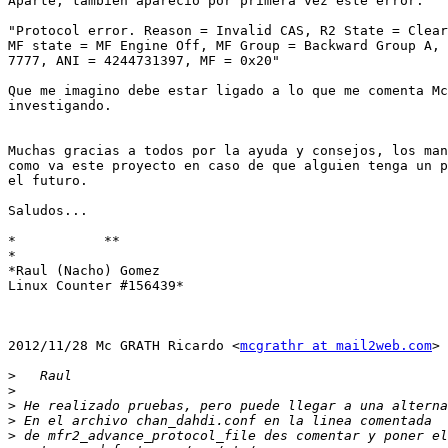
Aparte, también apareció por primera vez este error:

"Protocol error. Reason = Invalid CAS, R2 State = Clear
MF state = MF Engine Off, MF Group = Backward Group A, 
7777, ANI = 4244731397, MF = 0x20"

Que me imagino debe estar ligado a lo que me comenta Mc
investigando.

Muchas gracias a todos por la ayuda y consejos, los man
como va este proyecto en caso de que alguien tenga un p
el futuro.

Saludos...

*           **

*

*Raul (Nacho) Gomez

Linux Counter #156439*

2012/11/28 Mc GRATH Ricardo <
mcgrathr at mail2web.com
>

>
>
>
>
>