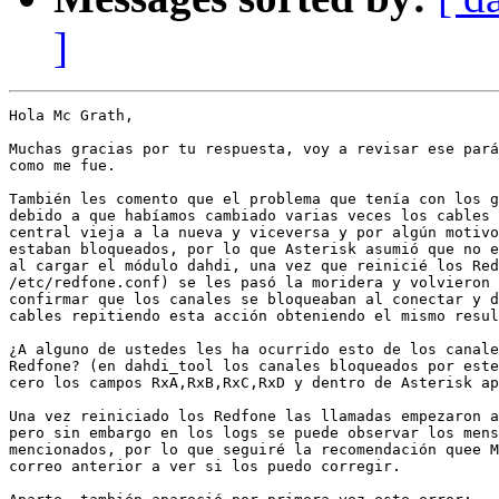
]
Hola Mc Grath,

Muchas gracias por tu respuesta, voy a revisar ese pará
como me fue.

También les comento que el problema que tenía con los g
debido a que habíamos cambiado varias veces los cables 
central vieja a la nueva y viceversa y por algún motivo
estaban bloqueados, por lo que Asterisk asumió que no e
al cargar el módulo dahdi, una vez que reinicié los Red
/etc/redfone.conf) se les pasó la moridera y volvieron 
confirmar que los canales se bloqueaban al conectar y d
cables repitiendo esta acción obteniendo el mismo resul
¿A alguno de ustedes les ha ocurrido esto de los canale
Redfone? (en dahdi_tool los canales bloqueados por este
cero los campos RxA,RxB,RxC,RxD y dentro de Asterisk ap
Una vez reiniciado los Redfone las llamadas empezaron a
pero sin embargo en los logs se puede observar los mens
mencionados, por lo que seguiré la recomendación quee M
correo anterior a ver si los puedo corregir.
