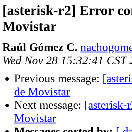
[asterisk-r2] Error 
Movistar
Raúl Gómez C.
nachogome
Wed Nov 28 15:32:41 CST 
Previous message:
[aste
de Movistar
Next message:
[asterisk
Movistar
Messages sorted by:
[ d