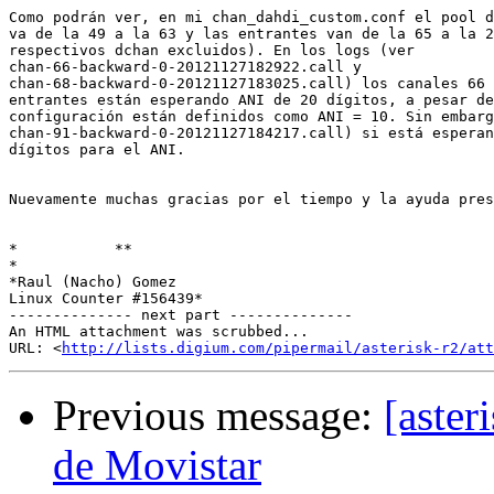
Como podrán ver, en mi chan_dahdi_custom.conf el pool d
va de la 49 a la 63 y las entrantes van de la 65 a la 2
respectivos dchan excluidos). En los logs (ver

chan-66-backward-0-20121127182922.call y

chan-68-backward-0-20121127183025.call) los canales 66 
entrantes están esperando ANI de 20 dígitos, a pesar de
configuración están definidos como ANI = 10. Sin embarg
chan-91-backward-0-20121127184217.call) si está esperan
dígitos para el ANI.

Nuevamente muchas gracias por el tiempo y la ayuda pres
*           **

*

*Raul (Nacho) Gomez

Linux Counter #156439*

-------------- next part --------------

An HTML attachment was scrubbed...

URL: <
http://lists.digium.com/pipermail/asterisk-r2/at
Previous message:
[aste
de Movistar