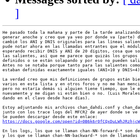
]
He pasado toda la mañana y parte de la tarde analizando
generar anoche y creo que ya veo por donde va (parte) d
cambié los ANI y DNIS originales para las líneas salien
pude notar ahora en las llamadas entrantes que el módul
esperando recibir DNIS y ANI de 20 dígitos, cosa que so
las salientes, así que me parece que quizás los grupos 
definidos o se están solapando y por eso no pueden sali
Antes no se notaba porque tanto para las salientes como
estaban definidas exactamente iguales (ANI=10 y DNIS=4)
La verdad creo que mis definiciones de grupos están bie
varios en esta lista y en otros foros y no me han menci
pero no estaría demás si alguien tiene tiempo, que le e
nuevamente y me digan si están bien o no. (Luis Morales
dando en el clavo desde hace días).

Estoy adjuntando mis archivos chan_dahdi.conf y chan_da
junto con los trace logs del MFCR2 de ayer donde se ve 
https://docs.google.com/open?id=0B6k6r0fCQxDuLWhJRzhjcW
En los logs, los que se llaman chan-NN-forward-* son de
y los que se llaman chan-NN-backward-* son de llamadas 