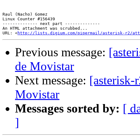
Raul (Nacho) Gomez

Linux Counter #156439

-------------- next part --------------

An HTML attachment was scrubbed...

URL: <
http://lists.digium.com/pipermail/asterisk-r2/at
Previous message:
[aste
de Movistar
Next message:
[asterisk
Movistar
Messages sorted by:
[ d
]