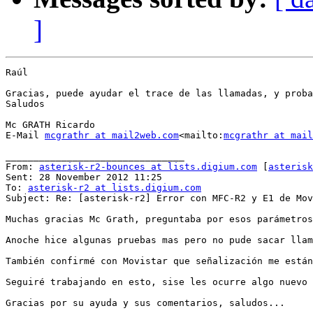
]
Raúl

Gracias, puede ayudar el trace de las llamadas, y proba
Saludos

Mc GRATH Ricardo

E-Mail 
mcgrathr at mail2web.com
<mailto:
mcgrathr at mail
________________________________

From: 
asterisk-r2-bounces at lists.digium.com
 [
asterisk
Sent: 28 November 2012 11:25

To: 
asterisk-r2 at lists.digium.com
Subject: Re: [asterisk-r2] Error con MFC-R2 y E1 de Mov
Muchas gracias Mc Grath, preguntaba por esos parámetros
Anoche hice algunas pruebas mas pero no pude sacar llam
También confirmé con Movistar que señalización me están
Seguiré trabajando en esto, sise les ocurre algo nuevo 
Gracias por su ayuda y sus comentarios, saludos...
