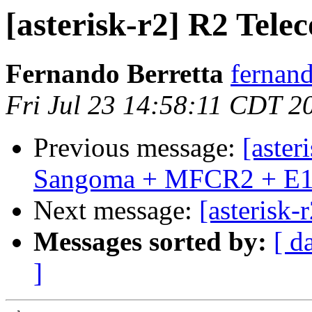
[asterisk-r2] R2 Tele
Fernando Berretta
fernand
Fri Jul 23 14:58:11 CDT 2
Previous message:
[aster
Sangoma + MFCR2 + E1
Next message:
[asterisk
Messages sorted by:
[ d
]