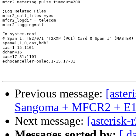
mfcr2_metering_pulse_timeout=200

;Log Related Files

mfcr2_call_files =yes

mfcr2_logdir = telecom

mfcr2_logging=all

En system.conf

# Span 1: TE2/0/1 "T2XXP (PCI) Card 0 Span 1" (MASTER)

span=1,1,0,cas,hdb3

cas=1-15:1101

dchan=16

cas=17-31:1101

echocanceller=oslec,1-15,17-31

Previous message:
[aster
Sangoma + MFCR2 + E1
Next message:
[asterisk
Messages sorted by:
[ d