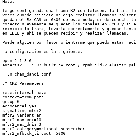
Hola,

Tengo configurada una trama R2 con telecom, la trama fu
veces cuando reinicia no deja realizar llamadas salient
quedan el Rx CAS en 0x00 de este modo, si desconecto la
conecto nuevamente me quedan los canales en 0x08 y si e
reinicio la trama, levanta correctamente y quedan tanto
en IDLE y ahi se pueden recibir y realizar llamadas.

Puede alguien por favor orientarme que puedo estar haci
La configuracion es la siguiente:

openr2 1.3.0

asterisk  1.4.32 built by root @ rpmbuild32.elastix.pal
  En chan_dahdi.conf

;MFCR2 Parameters

resetinterval=never

context=from-pstn

group=0

echocancel=yes

signalling=mfcr2

mfcr2_variant=ar

mfcr2_max_ani=10

mfcr2_max_dnis=3

mfcr2_category=national_subscriber

mfcr2_mfback_timeout= 5000
