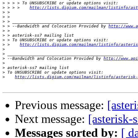
>
>
 > > >    
http://lists.digium.com/mailman/listinfo/ast
>
>
>
>
 > --Bandwidth and Colocation Provided by 
http://www.a
>
>
>
>
 >    
http://lists.digium.com/mailman/listinfo/asteris
>
>
>
 --Bandwidth and Colocation Provided by 
http://www.api
>
>
>
>
http://lists.digium.com/mailman/listinfo/asterisk-
Previous message:
[aster
Next message:
[asterisk
Messages sorted by:
[ d