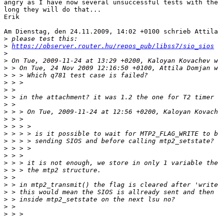
angry as I have now several unsuccessful tests with the
long they will do that...

Erik

Am Dienstag, den 24.11.2009, 14:02 +0100 schrieb Attila
>
>
https://observer.router.hu/repos_pub/libss7/sio_sios
>
>
>
>
>
>
>
>
>
>
>
>
>
>
>
>
>
>
>
>
>
>
>