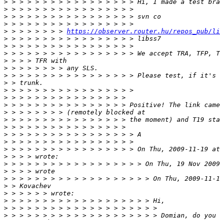
>
>
>
>
>
 > > > > > > > 
https://observer.router.hu/repos_pub/li
>
>
>
>
>
>
>
>
>
>
>
>
>
>
>
>
>
>
>
>
>
>
>
>
>