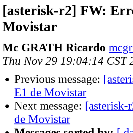
[asterisk-r2] FW: Er
Movistar
Mc GRATH Ricardo
mcgr
Thu Nov 29 19:04:14 CST 
Previous message:
[aste
E1 de Movistar
Next message:
[asterisk
de Movistar
Messages sorted by:
[ d