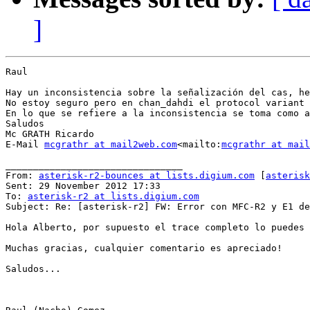
]
Raul

Hay un inconsistencia sobre la señalización del cas, he
No estoy seguro pero en chan_dahdi el protocol variant 
En lo que se refiere a la inconsistencia se toma como a
Saludos

Mc GRATH Ricardo

E-Mail 
mcgrathr at mail2web.com
<mailto:
mcgrathr at mail
________________________________

From: 
asterisk-r2-bounces at lists.digium.com
 [
asterisk
Sent: 29 November 2012 17:33

To: 
asterisk-r2 at lists.digium.com
Subject: Re: [asterisk-r2] FW: Error con MFC-R2 y E1 de
Hola Alberto, por supuesto el trace completo lo puedes 
Muchas gracias, cualquier comentario es apreciado!

Saludos...
