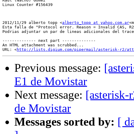
Raul (Nacho) Gomez

Linux Counter #156439

2012/11/29 alberto topp <
alberto_topp at yahoo.com.ar
<m
Esta falla de "Protocol error. Reason = Invalid CAS, R2
Podrias adjuntar un par de lineas adicionales del trace
-------------- next part --------------

An HTML attachment was scrubbed...

URL: <
http://lists.digium.com/pipermail/asterisk-r2/att
Previous message:
[aste
E1 de Movistar
Next message:
[asterisk
de Movistar
Messages sorted by:
[ d