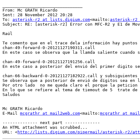
________________________________

From: Mc GRATH Ricardo

Sent: 28 November 2012 20:28

To: 
asterisk-r2 at lists.digium.com
<mailto:
asterisk-r2 
Subject: RE: [asterisk-r2] Error con MFC-R2 y E1 de Mov
Raúl

Te comento que en el trace dela información hay puntos 
chan-49-forward-0-20121127190311.call

En este caso se observa que la llamda saliente cuando s
chan-49-forward-0-20121127191256.call

En este caso a posterior del envió del primer digito se
chan-66-backward-0-20121127182922.call y subsiguientes

Se observa que a posterior de envió de dígitos sea en l
Por otro lado  no me queda claro el porque la peticion 
En lo que se refiere al tema de tiemout de 5  trate de 
Saludos

Mc GRATH Ricardo

E-Mail 
mcgrathr at mail2web.com
<mailto:
mcgrathr at mail
-------------- next part --------------

An HTML attachment was scrubbed...

URL: <
http://lists.digium.com/pipermail/asterisk-r2/at