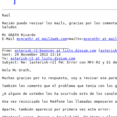
Raúl

Recién puedo revisar los mails, gracias por los comenta
Saludos

Mc GRATH Ricardo

E-Mail 
mcgrathr at mail2web.com
<mailto:
mcgrathr at mail
________________________________

From: 
asterisk-r2-bounces at lists.digium.com
 [
asterisk
Sent: 29 November 2012 13:14

To: 
asterisk-r2 at lists.digium.com
Subject: Re: [asterisk-r2] FW: Error con MFC-R2 y E1 de
Hola Mc Grath,

Muchas gracias por tu respuesta, voy a revisar ese pará
También les comento que el problema que tenía con los g
¿A alguno de ustedes les ha ocurrido esto de los canale
Una vez reiniciado los Redfone las llamadas empezaron a
Aparte, también apareció por primera vez este error:
