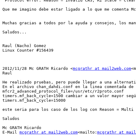
"Protocol error. Reason = Invalid CAS, R2 State = Clear
Que me imagino debe estar ligado a lo que me comenta Mc
Muchas gracias a todos por la ayuda y consejos, los man
Saludos...

Raul (Nacho) Gomez

Linux Counter #156439

2012/11/28 Mc GRATH Ricardo <
mcgrathr at mail2web.com
<m
Raul

He realizado pruebas, pero puede llegar a una alternati
En el archivo chan_dahdi.conf en la linea comentada de 
mfcr2_advanced_protocol_file=/usr/etc/r2proto.conf

timers.mf_back_cycle=1500 cambiar a un valor mayor segú
timers.mf_back_cycle=15000

este seria para los caso de los log con Reason = Multi 
Saludos

Mc GRATH Ricardo

E-Mail 
mcgrathr at mail2web.com
<mailto:
mcgrathr at mail