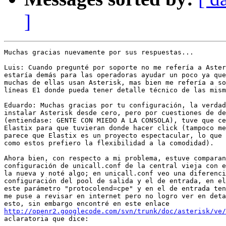
]
Muchas gracias nuevamente por sus respuestas...

Luis: Cuando pregunté por soporte no me refería a Aster
estaría demás para las operadoras ayudar un poco ya que
muchas de ellas usan Asterisk, mas bien me refería a so
líneas E1 donde pueda tener detalle técnico de las mism
Eduardo: Muchas gracias por tu configuración, la verdad
instalar Asterisk desde cero, pero por cuestiones de de
(entiendase: GENTE CON MIEDO A LA CONSOLA), tuve que ce
Elastix para que tuvieran donde hacer click (tampoco me
parece que Elastix es un proyecto espectacular, lo que 
como estos prefiero la flexibilidad a la comodidad).

Ahora bien, con respecto a mi problema, estuve comparan
configuración de unicall.conf de la central vieja con e
la nueva y noté algo; en unicall.conf veo una diferenci
configuración del pool de salida y el de entrada, en el
este parámetro "protocolend=cpe" y en el de entrada ten
me puse a revisar en internet pero no logro ver en deta
http://openr2.googlecode.com/svn/trunk/doc/asterisk/ve/
aclaratoria que dice:
