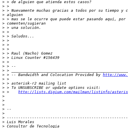
>
>
>
>
>
>
>
>
>
>
>
>
>
>
>
>
>
>
 > -- Bandwidth and Colocation Provided by 
http://www.
>
>
>
>
 >    
http://lists.digium.com/mailman/listinfo/asteris
>
>
>
>
>
>
>
>