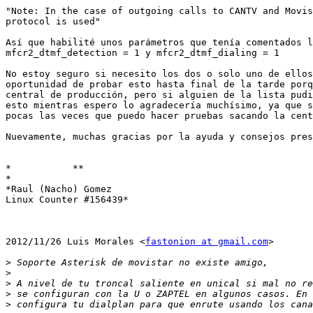
"Note: In the case of outgoing calls to CANTV and Movis
protocol is used"

Así que habilité unos parámetros que tenía comentados l
mfcr2_dtmf_detection = 1 y mfcr2_dtmf_dialing = 1

No estoy seguro si necesito los dos o solo uno de ellos
oportunidad de probar esto hasta final de la tarde porq
central de producción, pero si alguien de la lista pudi
esto mientras espero lo agradecería muchísimo, ya que s
pocas las veces que puedo hacer pruebas sacando la cent
Nuevamente, muchas gracias por la ayuda y consejos pres
*           **

*

*Raul (Nacho) Gomez

Linux Counter #156439*

2012/11/26 Luis Morales <
fastonion at gmail.com
>

>
>
>
>
>