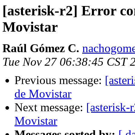
[asterisk-r2] Error 
Movistar
Raúl Gómez C.
nachogome
Tue Nov 27 06:38:45 CST 
Previous message:
[aste
de Movistar
Next message:
[asterisk
Movistar
Messages sorted by:
[ d