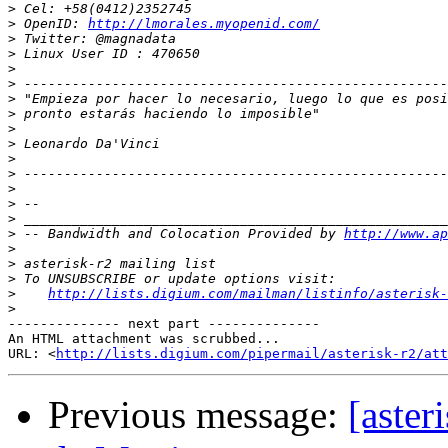
>
>
 OpenID: 
http://lmorales.myopenid.com/
>
>
>
>
>
>
>
>
>
>
>
>
>
>
 -- Bandwidth and Colocation Provided by 
http://www.ap
>
>
>
>
http://lists.digium.com/mailman/listinfo/asterisk-
>
-------------- next part --------------

An HTML attachment was scrubbed...

URL: <
http://lists.digium.com/pipermail/asterisk-r2/att
Previous message:
[aste