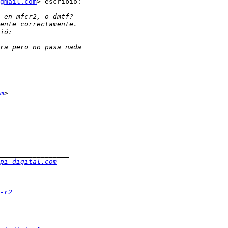
gmail.com
> escribió:

m
pi-digital.com
-r2