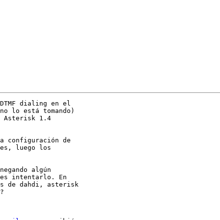
DTMF dialing en el

no lo está tomando)

 Asterisk 1.4

a configuración de

es, luego los

negando algún

es intentarlo. En

s de dahdi, asterisk

?
