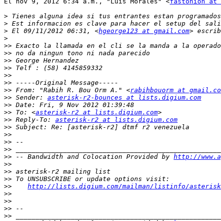
El nov 9, 2012 6:34 a.m., "Luis Morales" <
fastonion at 
>
>
>
 El 09/11/2012 06:31, <
hgeorge123 at gmail.com
>
>>
>>
>>
>>
>>
>>
>>
 From: "Rabih R. Bou Orm A." <
rabihbouorm at gmail.co
>>
 Sender: 
asterisk-r2-bounces at lists.digium.com
>>
>>
 To: <
asterisk-r2 at lists.digium.com
>>
 Reply-To: 
asterisk-r2 at lists.digium.com
>>
>>
>>
>>
>>
 -- Bandwidth and Colocation Provided by 
http://www.a
>>
>>
>>
>>
http://lists.digium.com/mailman/listinfo/asterisk
>>
>>
>>
>>