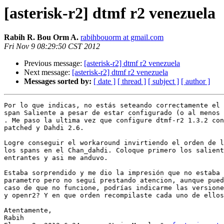
[asterisk-r2] dtmf r2 venezuela
Rabih R. Bou Orm A.
rabihbouorm at gmail.com
Fri Nov 9 08:29:50 CST 2012
Previous message:
[asterisk-r2] dtmf r2 venezuela
Next message:
[asterisk-r2] dtmf r2 venezuela
Messages sorted by:
[ date ]
[ thread ]
[ subject ]
[ author ]
Por lo que indicas, no estás seteando correctamente el 
span Saliente a pesar de estar configurado (o al menos 
. Me paso la ultima vez que configure dtmf-r2 1.3.2 con
patched y Dahdi 2.6.

Logre conseguir el workaround invirtiendo el orden de l
los spans en el Chan_dahdi. Coloque primero los salient
entrantes y asi me anduvo.

Estaba sorprendido y me dio la impresión que no estaba 
parametro pero no seguí prestando atencion, aunque pued
caso de que no funcione, podrías indicarme las versione
y openr2? Y en que orden recompilaste cada uno de ellos
Atentamente,

Rabih
