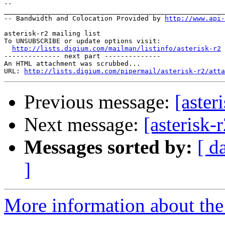
-- 

_______________________________________________________
-- Bandwidth and Colocation Provided by 
http://www.api
asterisk-r2 mailing list

To UNSUBSCRIBE or update options visit:

http://lists.digium.com/mailman/listinfo/asterisk-r2
-------------- next part --------------

An HTML attachment was scrubbed...

URL: 
http://lists.digium.com/pipermail/asterisk-r2/atta
Previous message:
[aster
Next message:
[asterisk-
Messages sorted by:
[ d
]
More information about the a