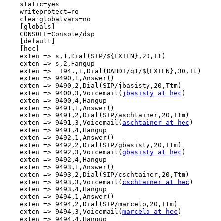
    static=yes

    writeprotect=no

    clearglobalvars=no

    [globals]

    CONSOLE=Console/dsp

    [default]

    [hec]

    exten => s,1,Dial(SIP/${EXTEN},20,Tt)

    exten => s,2,Hangup

    exten => _!94.,1,Dial(DAHDI/g1/${EXTEN},30,Tt)

    exten => 9490,1,Answer()

    exten => 9490,2,Dial(SIP/jbasisty,20,Ttm)

    exten => 9400,3,Voicemail(
jbasisty at hec
)

    exten => 9400,4,Hangup

    exten => 9491,1,Answer()

    exten => 9491,2,Dial(SIP/aschtainer,20,Ttm)

    exten => 9491,3,Voicemail(
aschtainer at hec
)

    exten => 9491,4,Hangup

    exten => 9492,1,Answer()

    exten => 9492,2,Dial(SIP/gbasisty,20,Ttm)

    exten => 9492,3,Voicemail(
gbasisty at hec
)

    exten => 9492,4,Hangup

    exten => 9493,1,Answer()

    exten => 9493,2,Dial(SIP/cschtainer,20,Ttm)

    exten => 9493,3,Voicemail(
cschtainer at hec
)

    exten => 9493,4,Hangup

    exten => 9494,1,Answer()

    exten => 9494,2,Dial(SIP/marcelo,20,Ttm)

    exten => 9494,3,Voicemail(
marcelo at hec
)

    exten => 9494,4,Hangup
