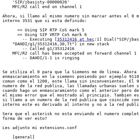
    'SIP/jbasisty-00000026'

    MFC/R2 call end on channel 1

Ahora, si llamo al mismo numero sin marcar antes el 0 m
interno 3531 que si esta definido:

      == Using SIP RTP CoS mark 5

      == Using SIP VRTP CoS mark 6

        -- Executing [
35312416 at hec
:1] Dial("SIP/jbas
    "DAHDI/g1/35312416,30,Tt") in new stack

        -- Called g1/35312416

    MFC/R2 call has been accepted on forward channel 1

        -- DAHDI/1-1 is ringing

Se utiliza el 0 para que la Siemens me de linea. Ahora 
enmascaramiento en la siemens poniendo por ejemplo 9110
comun como el 1200, este llama sin inconvenientes. El 9
numero de la red publica, las llamadas urbanas suelen s
cuando hago un enmascaramiento como el anterior pero de
el mismo error que el mostrado al principio. Tambien es
si llamo a un numero de la red publica que coincide con
interno este es derivado al interno y no a la red publi
Sera que el asterisk no esta enviando el numero complet
forma de ver esto?

Les adjunto mi extensions.conf

    [general]
