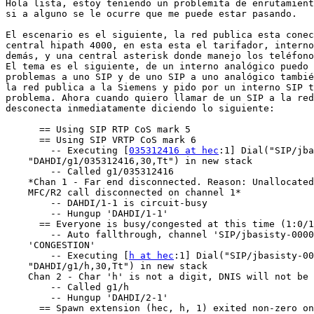
Hola lista, estoy teniendo un problemita de enrutamient
si a alguno se le ocurre que me puede estar pasando.

El escenario es el siguiente, la red publica esta conec
central hipath 4000, en esta esta el tarifador, interno
demás, y una central asterisk donde manejo los teléfono
El tema es el siguiente, de un interno analógico puedo 
problemas a uno SIP y de uno SIP a uno analógico tambié
la red publica a la Siemens y pido por un interno SIP t
problema. Ahora cuando quiero llamar de un SIP a la red
desconecta inmediatamente diciendo lo siguiente:

      == Using SIP RTP CoS mark 5

      == Using SIP VRTP CoS mark 6

        -- Executing [
035312416 at hec
:1] Dial("SIP/jba
    "DAHDI/g1/035312416,30,Tt") in new stack

        -- Called g1/035312416

    *Chan 1 - Far end disconnected. Reason: Unallocated
    MFC/R2 call disconnected on channel 1*

        -- DAHDI/1-1 is circuit-busy

        -- Hungup 'DAHDI/1-1'

      == Everyone is busy/congested at this time (1:0/1
        -- Auto fallthrough, channel 'SIP/jbasisty-0000
    'CONGESTION'

        -- Executing [
h at hec
:1] Dial("SIP/jbasisty-00
    "DAHDI/g1/h,30,Tt") in new stack

    Chan 2 - Char 'h' is not a digit, DNIS will not be 
        -- Called g1/h

        -- Hungup 'DAHDI/2-1'

      == Spawn extension (hec, h, 1) exited non-zero on
